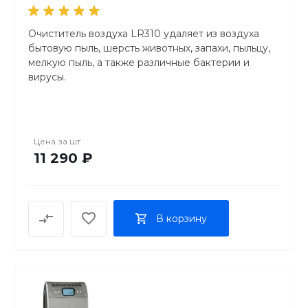
Очиститель воздуха LR310 удаляет из воздуха
бытовую пыль, шерсть животных, запахи, пыльцу,
мелкую пыль, а также различные бактерии и
вирусы.
Технические характеристики:
Тип фильтра: трехступенчатая система
Цена за
шт
фильтрации
11 290 ₽
Производительность фильтра: 99.5 %
Выходная мощность: 50 Вт
Максимальный размер помещения: 56 м²
Настройки: 3
В корзину
Технология: фильтр EPA
Ультрафиолетовое излучение: да
Размеры изделия: 14.5 x 38.8 x 42.8 см
CE: да