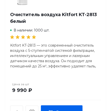
Очиститель воздуха Kitfort KT-2813
белый
В наличии: 1000 шт.
Kitfort KT-2813 — это современный очиститель
воздуха с 5-ступенчатой системой фильтрации,
интеллектуальным управлением и лазерным
датчиком качества воздуха. Он подходит для
помещений до 25 м², эффективно удаляет пыль,
аллергены, запахи и бактерии. Основные
преимущества — автоматическая регулировка
мощности в зависимости от загрязнения, наличие
Цена за
шт
ночного режима и функция ионизации.
9 990 ₽