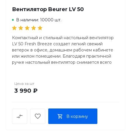
Вентилятор Beurer LV 50
В наличии: 10000 шт.
Компактный и стильный настольный вентилятор
LV 50 Fresh Breeze создает легкий свежий
ветерок в офисе, домашнем рабочем кабинете
или жилом помещении. Благодаря практичной
ручке настольный вентилятор снимается всего
одним движением руки.
Охлаждение и увлажнение воздуха благодаря
Цена за
шт
вентилятору и принципу испарения
3 990 ₽
Маленький спутник на лето — с удобной ручкой
для переноски
Бутылка в качестве съемного резервуара для
воды
В корзину
Компактный и переносной — идеален для
рабочего места или домашнего рабочего
кабинета