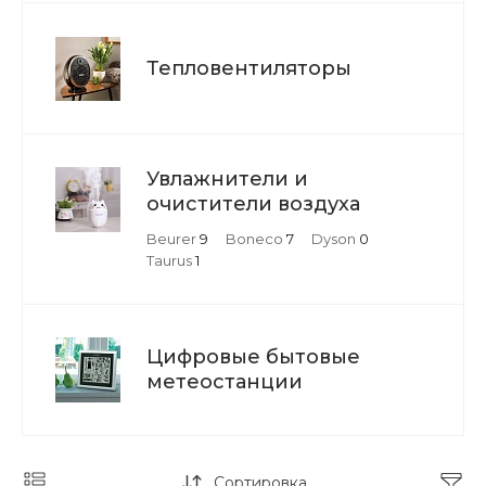
Тепловентиляторы
Увлажнители и
очистители воздуха
Beurer
9
Boneco
7
Dyson
0
Taurus
1
Цифровые бытовые
метеостанции
Сортировка