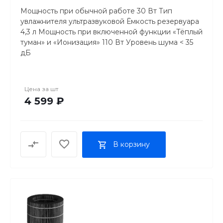
Мощность при обычной работе 30 Вт Тип
увлажнителя ультразвуковой Ёмкость резервуара
4,3 л Мощность при включенной функции «Тёплый
туман» и «Ионизация» 110 Вт Уровень шума < 35
дБ
Максимальное испарение
350 мл/ч
Поддерживаемая влажность
Цена за
шт
30–95 % с шагом 5%
4 599 ₽
Время работы с полным резервуаром
12 часов
Размер устройства
235 х 200 x 320 мм
В корзину
Вес устройства
2,8 кг