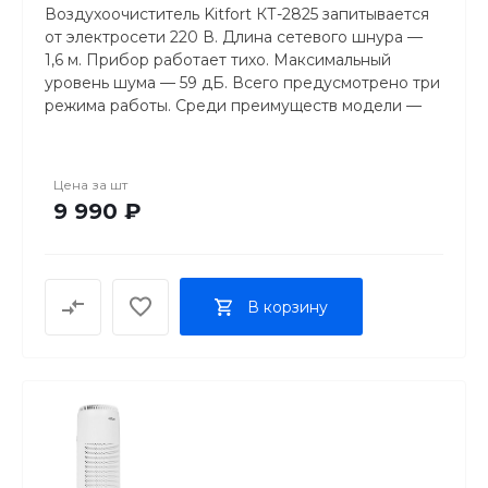
Воздухоочиститель Kitfort КТ-2825 запитывается
от электросети 220 В. Длина сетевого шнура —
1,6 м. Прибор работает тихо. Максимальный
уровень шума — 59 дБ. Всего предусмотрено три
режима работы. Среди преимуществ модели —
многоступенчатая система фильтрации. За
безопасность эксплуатации воздухоочистителя
отвечает функция защиты от детей, которая
Цена за
шт
блокирует прибор. Есть опция ионизации. Также
9 990 ₽
производитель предусмотрел наличие
ультрафиолетовой лампы, обеспечивающей
устранение из воздуха болезнетворных
микроорганизмов.
В корзину