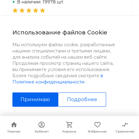
В наличии: 19978 шт.
Расход воды 350 мл/ч
Обслуживаемая площадь 50 м2
Использование файлов Cookie
Потребляемая мощность 12 / 24 Вт
Емкость бачка 4.5 л
Мы используем файлы cookie, разработанные
Способ увлажнения традиционный
нашими специалистами и третьими лицами,
Уровень шума 30 Дб
для анализа событий на нашем веб-сайте.
Продолжая просмотр страниц нашего сайта,
вы принимаете условия его использования.
Цена за
шт
Более подробные сведения смотрите
в
16 190 ₽
Политике конфиденциальности
.
Принимаю
Подробнее
В корзину
Главная
Главная
Кабинет
Кабинет
Корзина
Корзина
Избранные
Избранные
Сравнение
Сравнение