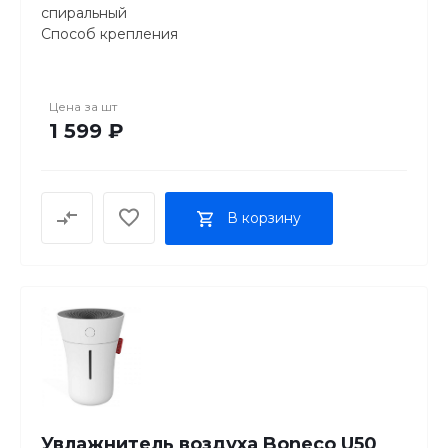
спиральный
Способ крепления
настольная
Установка
горизонтальная
Цена за
шт
Высота, см
1 599 ₽
25.1
Ширина, см
17.3
Глубина, см
В корзину
13.5
Площадь обогрева, м²
20
Цвет
белый
ФУНКЦИОНАЛ
Количество режимов работы
3
Управление
механическое
Регулировка температуры нагрева
Увлажнитель воздуха Boneco U50