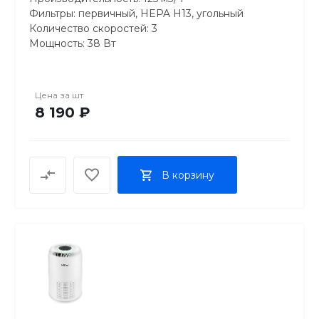
Фильтры: первичный, HEPA H13, угольный
Количество скоростей: 3
Мощность: 38 Вт
Вес: 2.9 кг
Размер: 34 x 22 x 22 см
Цвет: белый
Цена за
шт
8 190 ₽
Особенности:
Трехступенчатая система фильтрации воздуха.
Фильтр предварительной очистки.
В корзину
Фильтр HEPA H13.
Угольный фильтр.
Турборежим для быстрой очистки воздуха.
Ночной режим и таймер.
Низкий уровень шума при работе.
Сменный фильтр с индикацией необходимости
замены.
Производитель: Beurer GmbH, Германия
Гарантия: 24 мес.