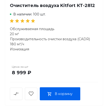
Очиститель воздуха Kitfort КТ-2812
В наличии: 100 шт.
Обслуживаемая площадь
20 м²
Производительность очистки воздуха (CADR)
180 м³/ч
Ионизация
3 млн/см³
Мощность
20 Вт
Цена за
шт
Класс фильтра тонкой очистки
8 999 ₽
Е11
Уровень шума на максимальной скорости
≤ 60 дБ
Напряжение
В корзину
110–220 В, 50/60 Гц
Размер устройства
200 х 200 x 350 мм