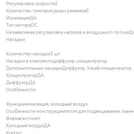
Регулировка скорости2
Количество температурных режимов3
ИонизацияДА
Тип мотораDC
Независимая регулировка нагрева и воздушного потокаД
Насадки
Количество насадок3 шт
Насадки в комплектедиффузор, концентратор
Дополнительные насадкиДиффузор. Узкий концентратор.
КонцентраторДА
ДиффузорДА
Особенности
Функцииионизация, холодный воздух
Особенности конструкциипетля для подвешивания, съем
Формапистолет
Холодный воздухДА
Корпус