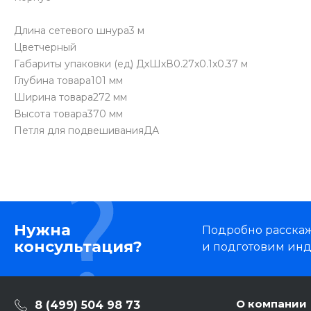
Длина сетевого шнура3 м
Цветчерный
Габариты упаковки (ед) ДхШхВ0.27x0.1x0.37 м
Глубина товара101 мм
Ширина товара272 мм
Высота товара370 мм
Петля для подвешиванияДА
Нужна
Подробно расскаже
консультация?
и подготовим ин
О компании
8 (499) 504 98 73