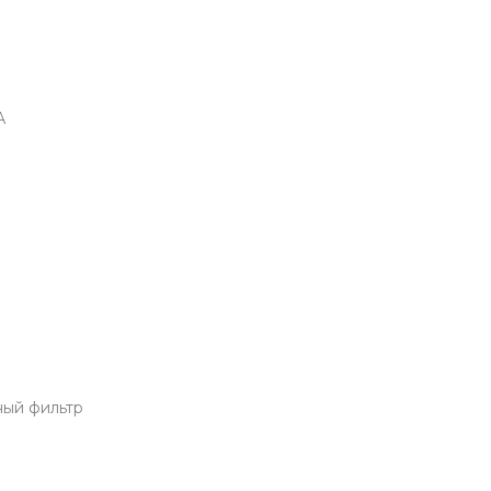
А
ный фильтр