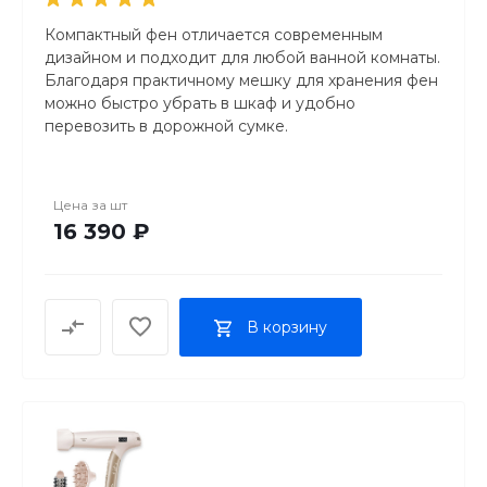
Компактный фен отличается современным
дизайном и подходит для любой ванной комнаты.
Благодаря практичному мешку для хранения фен
можно быстро убрать в шкаф и удобно
перевозить в дорожной сумке.
Светодиодный индикатор вентилятора и тепла
Функция ионизации для мягких и блестящих
Цена за
шт
волос
16 390 ₽
Мощность 1600–2000 Вт
Современный дизайн и компактный размер
Петля для подвешивания для практичного
хранения
В корзину
Три ступени нагрева и мощности вентилятора,
включая функцию подачи холодного воздуха
Насадка для укладки
Практичный мешок для хранения