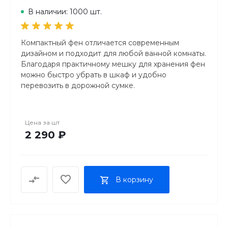
В наличии: 1000 шт.
Компактный фен отличается современным
дизайном и подходит для любой ванной комнаты.
Благодаря практичному мешку для хранения фен
можно быстро убрать в шкаф и удобно
перевозить в дорожной сумке.
Светодиодный индикатор вентилятора и тепла
Функция ионизации для мягких и блестящих
Цена за
шт
волос
2 290 ₽
Мощность 1600–2000 Вт
Современный дизайн и компактный размер
Петля для подвешивания для практичного
хранения
В корзину
Три ступени нагрева и мощности вентилятора,
включая функцию подачи холодного воздуха
Насадка для укладки
Практичный мешок для хранения