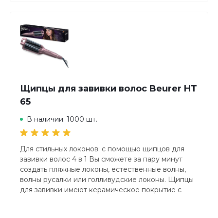
Вес товара с упаковкой (г) 825 г
Длина упаковки 41 см
Высота упаковки 8 см
Ширина упаковки 19 см
Описание
Выпрямитель для волос с функций ионизации,
готовый к работе всего через 12секунд после
включения
Щипцы для завивки волос Beurer HT
Для мягких и блестящих волос: выпрямитель для
65
волос с функцией ионизации готов к работе
всего за 12секунд. Закругленный корпус
В наличии: 1000 шт.
позволяет не только выпрямлять волосы, но и
создавать красивые волны. Профессиональный
стайлинг!
Для стильных локонов: с помощью щипцов для
завивки волос 4 в 1 Вы сможете за пару минут
Регулировка температуры от 120 до 220°C
создать пляжные локоны, естественные волны,
волны русалки или голливудские локоны. Щипцы
Нагревательные пластины с керамическим
для завивки имеют керамическое покрытие с
покрытием
кератином для защиты волос.
Практичная термостойкая сумка для хранения в