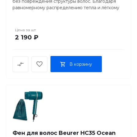
без повреждения структуры волос. Благодаря
равномерному распределению тепла и лёгкому
скольжению пластин, прибор идеально подходит
для ежедневного использования дома и в
поездке. Эргономичная форма, поворотный шнур
Цена за
шт
и быстрое нагревание делают укладку быстрой и
2 190 ₽
комфортной.
Максимальная температура: 200 °C,
керамическое покрытие пластин, световой
индикатор нагрева, время нагрева: около 2 минут,
В корзину
длина шнура: 1.8 м, поворотный шнур на 360°,
напряжение: 220–240 В, частота: 50/60 Гц,
мощность: 35 Вт, вес: около 300 г, без функции
автоотключения и ионизации.
Фен для волос Beurer HC35 Ocean