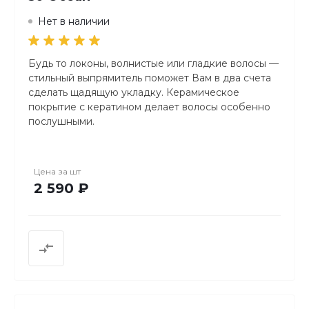
Нет в наличии
Будь то локоны, волнистые или гладкие волосы —
стильный выпрямитель поможет Вам в два счета
сделать щадящую укладку. Керамическое
покрытие с кератином делает волосы особенно
послушными.
Керамическое покрытие с кератином для
послушных волос
Цена за
шт
Светодиодный дисплей для индикации
2 590 ₽
настройки температуры
Многоступенчатый контроль температуры (120–
220 °C)
Нагревательные пластины с пружинящей опорой
Блокировка кнопок
Индикатор готовности к работе
Автоматическое отключение через 30 минут
Фиксатор для транспортировки