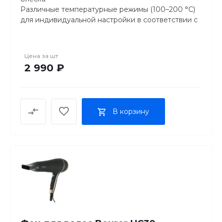
Различные температурные режимы (100–200 °C)
для индивидуальной настройки в соответствии с
типом волос
Светодиодный индикатор готовности к работе
Нагревательные пластины на пружинящей основе
Цена за
шт
— для наилучшего результата с первого раза
2 990 ₽
Закругленные пластины для гладких или
волнистых волос
Благодаря очень быстрому нагреванию
мгновенная готовность к применению
В корзину
Автоматическое защитное отключение
Фиксатор для транспортировки
Шарнирное соединение 360° для удобства
применения — провод не перекручивается
Мягкая поверхность
Проушина для подвешивания для удобства
хранения
100-240 В / 50/60 Гц / 45 Вт
Потребляемая мощность 45 Вт
Технические характеристики:
Изделие - HS 30