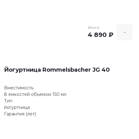
да
Таймер
да
Итого
-
4 890 ₽
Йогуртница Rommelsbacher JG 40
Вместимость
8 емкостей объемом 150 мл
Тип
йогуртница
Гарантия (лет)
2