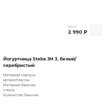
Итого
-
2 990 ₽
Йогуртница Steba JM 3, белый/
серебристый
Материал корпуса
металл/пластик
Материал баночек
стекло
Количество баночек
8
Дисплей