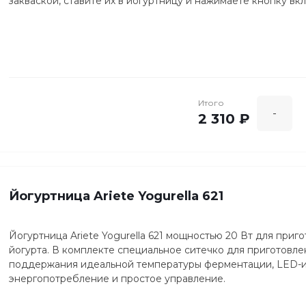
закваской, ставите их в йогуртницу и нажимаете кнопку вк
Итого
-
2 310 ₽
Йогуртница Ariete Yogurella 621
Йогуртница Ariete Yogurella 621 мощностью 20 Вт для приг
йогурта. В комплекте специальное ситечко для приготовлен
поддержания идеальной температуры ферментации, LED-и
энергопотребление и простое управление.