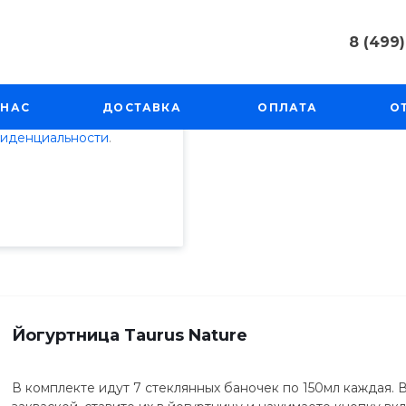
8 (499)
пециалистами и
8 (499) 50
айте. Продолжая
г. Москва, 
 НАС
ДОСТАВКА
ОПЛАТА
О
Косинская, 
 его использования.
фиденциальности
.
Пн-Пт: 9:00
info@techno
ни
/
Йогуртницы
Йогуртница Taurus Nature
В комплекте идут 7 стеклянных баночек по 150мл каждая. 