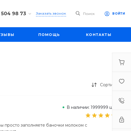
 504 98 73
Заказать звонок
Поиск
ВОЙТИ
4 98 73
ул. Большая
ТЗЫВЫ
ПОМОЩЬ
КОНТАКТЫ
д. 27
-19:00
mall1.ru
Сортировка
В наличии: 1999999 шт.
Вы просто заполняете баночки молоком с