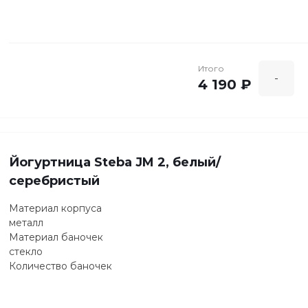
да
Таймер
да, время установки: до 48 ч
Индикация работы
да
Итого
-
4 190 ₽
Йогуртница Steba JM 2, белый/
серебристый
Материал корпуса
металл
Материал баночек
стекло
Количество баночек
12
Дисплей