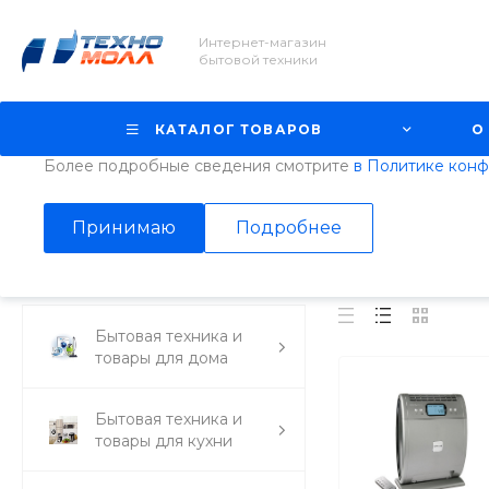
Интернет-магазин
Использование файлов Cookie
бытовой техники
Мы используем файлы cookie, разработанные нашими с
третьими лицами, для анализа событий на нашем веб-с
КАТАЛОГ ТОВАРОВ
О
просмотр страниц нашего сайта, вы принимаете условия
Более подробные сведения смотрите
в Политике кон
Главная
/
Каталог товаров
/
Климатическое оборудование
Принимаю
Подробнее
Taurus
Бытовая техника и
товары для дома
Бытовая техника и
товары для кухни