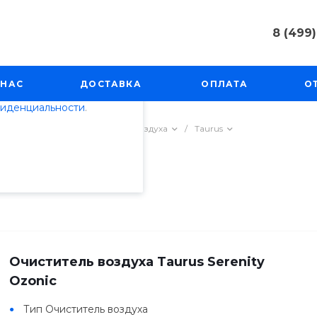
8 (499)
пециалистами и
8 (499) 50
айте. Продолжая
г. Москва, 
 НАС
ДОСТАВКА
ОПЛАТА
О
Косинская, 
 его использования.
фиденциальности
.
Пн-Пт: 9:00
info@techno
/
Увлажнители и очистители воздуха
/
Taurus
Очиститель воздуха Taurus Serenity
Ozonic
Тип Очиститель воздуха