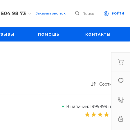
 504 98 73
Заказать звонок
Поиск
ВОЙТИ
4 98 73
ул. Большая
ТЗЫВЫ
ПОМОЩЬ
КОНТАКТЫ
д. 27
-19:00
mall1.ru
Сортировка
В наличии: 1999999 шт.