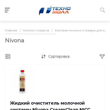
Главная
/
Каталог товаров
/
Бытовая техника и товары для кух
Nivona
Сортировка
Жидкий очиститель молочной
системы Nivona CreamClean NICC