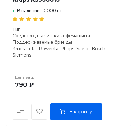
В наличии: 10000 шт.
Тип
Средство для чистки кофемашины
Поддерживаемые бренды
Krups, Tefal, Rowenta, Philips, Saeco, Bosch,
Siemens
Назначение средств для кофемашины
Очистка от накипи
Количество в упаковке, шт
Цена за
шт
10
790 ₽
Срок годности в днях
365
В корзину