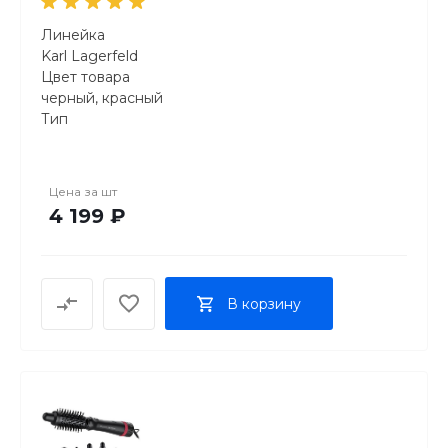
Линейка
Karl Lagerfeld
Цвет товара
черный, красный
Тип
фен-щетка
Мощность фена
800 Вт
Цена за
шт
Количество режимов
4 199 ₽
3
Количество режимов нагрева
2
Количество скоростей
В корзину
3
Дополнительные функции
ионизация, подача холодного воздуха
Насадки
Насадки
концентратор, расческа, щетка
Материал щетки