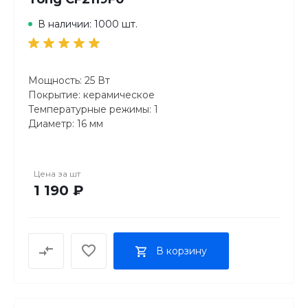
В наличии: 1000 шт.
Мощность: 25 Вт
Покрытие: керамическое
Температурные режимы: 1
Диаметр: 16 мм
Температура: 150°С
Управление: механическое
Материал корпуса: пластик
Цена за
шт
Вращение шнура вокруг оси
1 190 ₽
Петля для подвешивания
Длина шнура: 1.8 м
Цвет: черный
Вес: 0.38 кг
В корзину