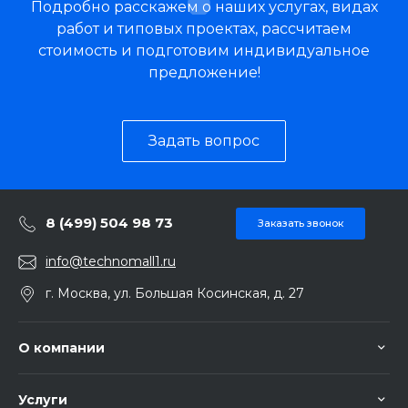
Подробно расскажем о наших услугах, видах
безопасности автоматически снизит температуру
работ и типовых проектах, рассчитаем
через 20 минут бездействия, а через час –
стоимость и подготовим индивидуальное
выключит прибор. Для того, чтобы завить волосы
предложение!
просто поместите прядь внутрь плойки, нажмите
и удерживайте кнопку включения, а после
четырех звуковых сигналов отпустите кнопку.
Задать вопрос
Инновационная форма и элегантный дизайн
стайлера Rowenta со стильными штрихами от Karl
Lagerfeld будут радовать вас изо дня в день!
8 (499) 504 98 73
Заказать звонок
info@technomall1.ru
г. Москва, ул. Большая Косинская, д. 27
О компании
Услуги