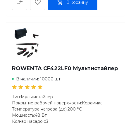
В корзину
Керамическое
Макс. температура
230˚С
Мин. температура
130°C
Размер пластин
25 х 90 мм
Плавающие пластины
Да
Система ионизации
Да
ROWENTA CF422LF0 Мультистайлер
Время нагрева
30 сек
В наличии: 10000 шт.
Индикация
Включения
Замок блокировки
Тип:Мультистайлер
Есть
Покрытие рабочей поверхности:Керамика
Длина шнура
Температура нагрева (до):200 °С
1.8 м.
Мощность:48 Вт
Цвет
Кол-во насадок:3
белый/черный
Автоотключение:есть