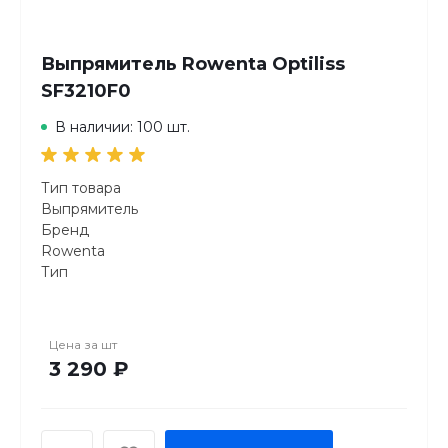
Выпрямитель Rowenta Optiliss
SF3210F0
В наличии: 100 шт.
Тип товара
Выпрямитель
Бренд
Rowenta
Тип
Выпрямитель
Серия
Optiliss
Цена за
шт
Управление
3 290 ₽
Электронное
Температурные режимы
130°-230°С
Покрытие