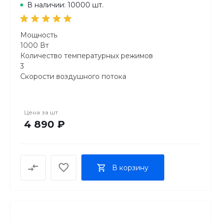
В наличии: 10000 шт.
Мощность
1000 Вт
Количество температурных режимов
3
Скорости воздушного потока
2
Съемный фильтр
есть
Цена за
шт
Диаметр щетки
4 890 ₽
40 мм, 50 мм
В корзину