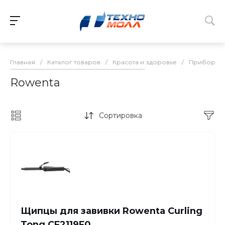
Главная
/
Каталог товаров
/
Красота и здоровье
/
Приборы д
Rowenta
Сортировка
Щипцы для завивки Rowenta Curling
Tong CF2119F0