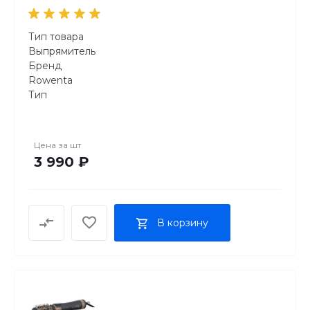
Тип товара
Выпрямитель
Бренд
Rowenta
Тип
Расческа-выпрямитель
Модель
Power Straight CF5820F0
Цена за
шт
Серия
3 990 ₽
Power Straight
Управление
Электронное
Автоотключение
В корзину
Да
Температурные режимы
160° /180° /200°
Покрытие
Керамическое