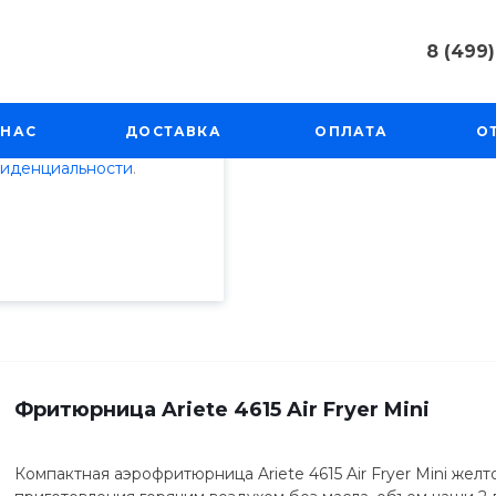
8 (499)
пециалистами и
8 (499) 50
айте. Продолжая
г. Москва, 
 НАС
ДОСТАВКА
ОПЛАТА
О
Косинская, 
 его использования.
фиденциальности
.
Пн-Пт: 9:00
info@techno
ни
/
Фритюрницы
Фритюрница Ariete 4615 Air Fryer Mini
Компактная аэрофритюрница Ariete 4615 Air Fryer Mini жел