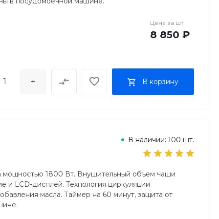
ины в посудомоечной машине.
Цена за
шт
8 850 ₽
+
В корзину
В наличии: 100 шт.
ета мощностью 1800 Вт. Внушительный объем чаши
ие и LCD-дисплей. Технология циркуляции
обавления масла. Таймер на 60 минут, защита от
шине.