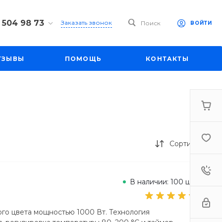
 504 98 73
Заказать звонок
Поиск
ВОЙТИ
4 98 73
ул. Большая
ТЗЫВЫ
ПОМОЩЬ
КОНТАКТЫ
д. 27
-19:00
mall1.ru
Сортировка
В наличии: 100 шт.
того цвета мощностью 1000 Вт. Технология