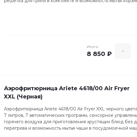
решетка для гриля в комплекте и возможность мытья корз
Итого
-
8 850 ₽
Аэрофритюрница Ariete 4618/00 Air Fryer
XXL (Черная)
Аэрофритюрница Ariete 4618/00 Air Fryer XXL черного цв
7 литров, 7 автоматических программ, сенсорное управлен
горячего воздуха для приготовления хрустящих блюд без д
перегрева и возможность мытья чаши в посудомоечной ма