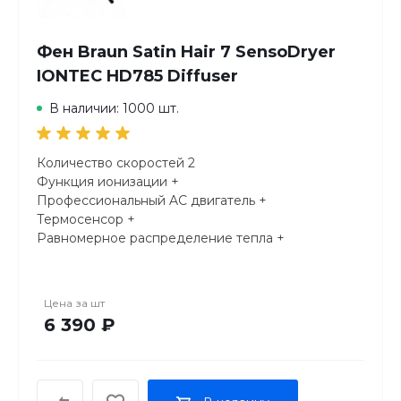
Фен Braun Satin Hair 7 SensoDryer
IONTEC HD785 Diffuser
В наличии: 1000 шт.
Количество скоростей 2
Функция ионизации +
Профессиональный AC двигатель +
Термосенсор +
Равномерное распределение тепла +
Система инфракрасного нагрева +
Холодный обдув +
Количество температурных режимов 5
Цена за
шт
Независимая регулировка режимов +
6 390 ₽