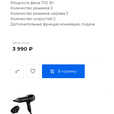
Мощность фена 700 Вт
Количество режимов 3
Количество режимов нагрева 3
Количество скоростей 2
Дополнительные функции ионизация, подача
холодного воздуха
Насадки щетка, насадка-гребень
Диаметр насадки-щетки 38 мм
Цена за
шт
Материал щетки пластик
3 990 ₽
Конструкция
Особенности
петля для подвешивания, вращение шнура
вокруг своей оси
В корзину
Длина сетевого шнура 2 м
Габариты и вес
Длина 400 мм
Ширина70 мм
Вес 490 гр