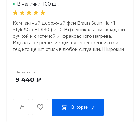
В наличии: 100 шт.
Компактный дорожный фен Braun Satin Hair 1
Style&Go HD130 (1200 Вт) с уникальной складной
ручкой и системой инфракрасного нагрева.
Идеальное решение для путешественников и
тех, кто ценит стиль в любой ситуации. Широкий
диапазон входного напряжения (100–240 В) и
удобная насадка-концентратор делают его
идеальным спутником в поездках.
Цена за
шт
9 440 ₽
В корзину