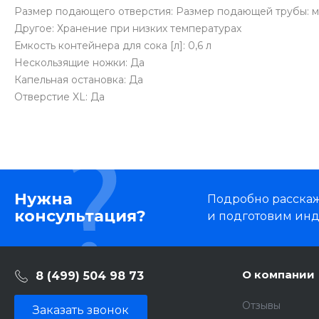
Размер подающего отверстия: Размер подающей трубы: м
Другое: Хранение при низких температурах
Емкость контейнера для сока [л]: 0,6 л
Нескользящие ножки: Да
Капельная остановка: Да
Отверстие XL: Да
Нужна
Подробно расскаже
консультация?
и подготовим ин
О компании
8 (499) 504 98 73
Отзывы
Заказать звонок