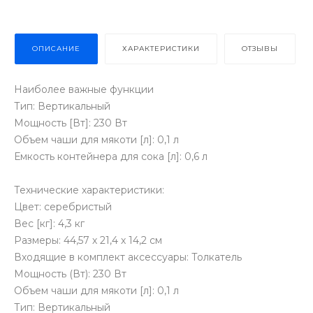
ОПИСАНИЕ
ХАРАКТЕРИСТИКИ
ОТЗЫВЫ
Наиболее важные функции
Тип: Вертикальный
Мощность [Вт]: 230 Вт
Объем чаши для мякоти [л]: 0,1 л
Емкость контейнера для сока [л]: 0,6 л
Технические характеристики:
Цвет: серебристый
Вес [кг]: 4,3 кг
Размеры: 44,57 х 21,4 х 14,2 см
Входящие в комплект аксессуары: Толкатель
Мощность (Вт): 230 Вт
Объем чаши для мякоти [л]: 0,1 л
Тип: Вертикальный