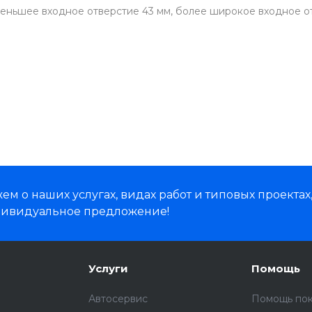
еньшее входное отверстие 43 мм, более широкое входное о
м о наших услугах, видах работ и типовых проектах
дивидуальное предложение!
Услуги
Помощь
Автосервис
Помощь по