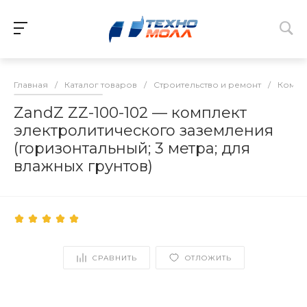
Главная
/
Каталог товаров
/
Строительство и ремонт
/
Компл
ZandZ ZZ-100-102 — комплект
электролитического заземления
(горизонтальный; 3 метра; для
влажных грунтов)
СРАВНИТЬ
ОТЛОЖИТЬ