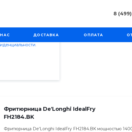
8 (499)
пециалистами и
8 (499) 50
айте. Продолжая
г. Москва, 
 НАС
ДОСТАВКА
ОПЛАТА
О
Косинская, 
 его использования.
фиденциальности
.
Пн-Пт: 9:00
info@techno
ни
/
Микроволновые печи
Фритюрница De'Longhi IdealFry
FH2184.BK
Фритюрница De'Longhi IdealFry FH2184.BK мощностью 1400 