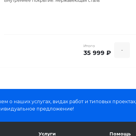
Внутреннее покрытие: нержавеющая сталь
Диаметр тарелки (см): 27
Количество автоматических программ: 9
Количество уровней мощности: 6
Передняя панель: нержавеющая сталь/черное стекло
Таймер (мин): 95
Часы
Напряжение: 220-240 V / 50 Hz
Итого
-
Габариты (ШxГxВ, см): 49x42.5x28
35 999 ₽
Вес (кг): 16.3
Гарантия: 2 года
м о наших услугах, видах работ и типовых проектах
дивидуальное предложение!
Услуги
Помощь