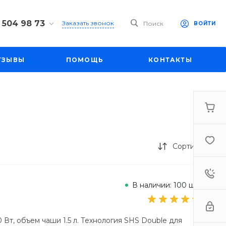
 504 98 73
Заказать звонок
Поиск
ВОЙТИ
4 98 73
ул. Большая
ТЗЫВЫ
ПОМОЩЬ
КОНТАКТЫ
д. 27
-19:00
mall1.ru
Сортировка
В наличии: 100 шт.
Вт, объем чаши 1.5 л. Технология SHS Double для