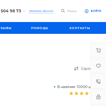
 504 98 73
Заказать звонок
Поиск
ВОЙТИ
4 98 73
ул. Большая
ТЗЫВЫ
ПОМОЩЬ
КОНТАКТЫ
д. 27
-19:00
mall1.ru
Сортировка
В наличии: 10000 шт.