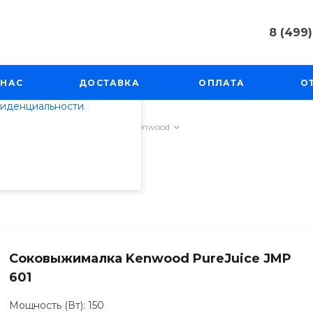
8 (499)
пециалистами и
8 (499) 50
айте. Продолжая
г. Москва, 
 НАС
ДОСТАВКА
ОПЛАТА
О
Косинская, 
 его использования.
фиденциальности
.
Пн-Пт: 9:00
info@techno
ни
/
Соковыжималки
/
Kenwood
Соковыжималка Kenwood PureJuice JMP
601
Мощность (Вт): 150