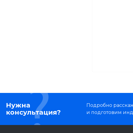
хозяйства
Садовая техника
Строительство и
ремонт
Товары для детей
Товары для животных
Электроника
Нужна
Подробно расскаже
консультация?
и подготовим ин