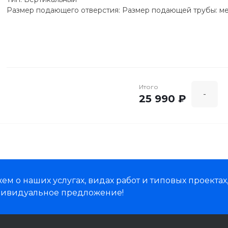
Размер подающего отверстия: Размер подающей трубы: ме
входное отверстие 73 мм
Другое: Хранение при низких температурах
Емкость контейнера для сока [л]: 0,6 л
Нескользящие ножки: Да
Капельная остановка: Да
Отверстие XL: Да
Итого
-
25 990 ₽
м о наших услугах, видах работ и типовых проектах
дивидуальное предложение!