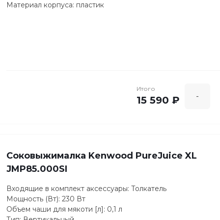
Материал корпуса: пластик
Итого
-
15 590 ₽
Соковыжималка Kenwood PureJuice XL
JMP85.000SI
Входящие в комплект аксессуары: Толкатель
Мощность (Вт): 230 Вт
Объем чаши для мякоти [л]: 0,1 л
Тип: Вертикальный