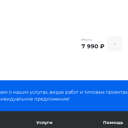
Итого
-
7 990 ₽
м о наших услугах, видах работ и типовых проектах
дивидуальное предложение!
Услуги
Помощь