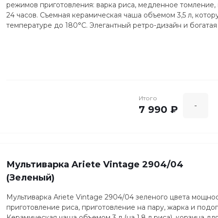
режимов приготовления: варка риса, медленное томление,
24 часов. Съемная керамическая чаша объемом 3,5 л, кото
температуре до 180°C. Элегантный ретро-дизайн и богата
Итого
-
7 990 ₽
Мультиварка Ariete Vintage 2904/04
(Зеленый)
Мультиварка Ariete Vintage 2904/04 зеленого цвета мощнос
приготовление риса, приготовление на пару, жарка и подо
Керамическая чаша объемом 3 л (на 1,8 л риса), корзина дл