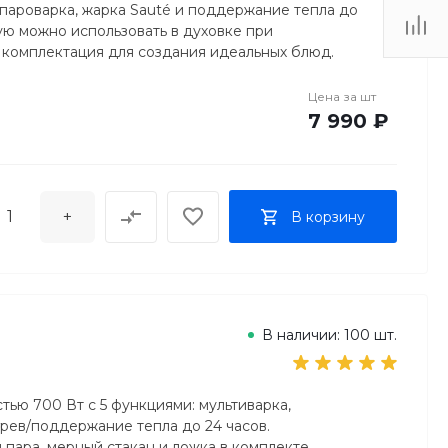
 пароварка, жарка Sauté и поддержание тепла до
рую можно использовать в духовке при
я комплектация для создания идеальных блюд.
Цена за
шт
7 990 ₽
+
В корзину
В наличии: 100 шт.
тью 700 Вт с 5 функциями: мультиварка,
грев/поддержание тепла до 24 часов.
я пара, мерный стакан и ложка в комплекте.