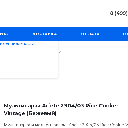
8 (499)
пециалистами и
8 (499) 50
айте. Продолжая
г. Москва, 
 НАС
ДОСТАВКА
ОПЛАТА
О
Косинская, 
 его использования.
фиденциальности
.
Пн-Пт: 9:00
info@techno
ни
/
Мультиварки
/
Ariete
Мультиварка Ariete 2904/03 Rice Cooker
Vintage (Бежевый)
Мультиварка и медленноварка Ariete 2904/03 Rice Cooker 