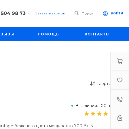
 504 98 73
Заказать звонок
Поиск
ВОЙТИ
4 98 73
ул. Большая
ТЗЫВЫ
ПОМОЩЬ
КОНТАКТЫ
д. 27
-19:00
mall1.ru
Сортировка
В наличии: 100 шт.
Vintage бежевого цвета мощностью 700 Вт. 5