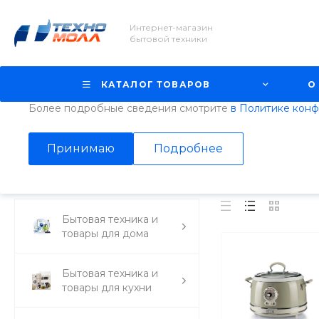
Интернет-магазин
Использование файлов Cookie
бытовой техники
Мы используем файлы cookie, разработанные нашими с
третьими лицами, для анализа событий на нашем веб-с
КАТАЛОГ ТОВАРОВ
О
просмотр страниц нашего сайта, вы принимаете условия
Более подробные сведения смотрите
в Политике кон
Главная
/
Каталог товаров
/
Бытовая техника и товары для кух
Принимаю
Подробнее
Ariete
Бытовая техника и
товары для дома
Бытовая техника и
товары для кухни