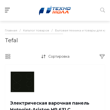
Главная
/
Каталог товаров
/
Бытовая техника и товары для кух
Tefal
Сортировка
Электрическая варочная панель
Hotpoint-Ariston HR 631 C