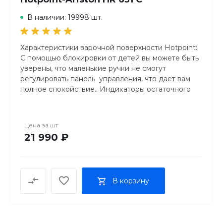
В наличии: 19998 шт.
Характеристики варочной поверхности Hotpoint:.
С помощью блокировки от детей вы можете быть
уверены, что маленькие ручки не смогут
регулировать панель управления, что дает вам
полное спокойствие.. Индикаторы остаточного
тепла являются бесценной функцией
безопасности. Индикаторы загораются, чтобы
сообщить вам, если поверхность керамической
Цена за
шт
варочной панели остается горячей, даже после
21 990 ₽
того, как вы выключили элементы управления..
Плавное управление на кончиках ваших пальцев.
Точность прямо у вас под рукой с сенсорными
панелями, которые дают вам полный контроль
В корзину
над варочной поверхностью.
Также позволяют легко ее очистить.