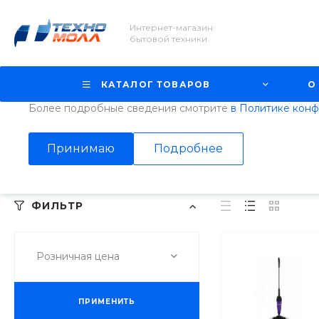
Интернет-магазин
Использование файлов Cookie
бытовой техники
Мы используем файлы cookie, разработанные нашими с
третьими лицами, для анализа событий на нашем веб-с
КАТАЛОГ ТОВАРОВ
О
просмотр страниц нашего сайта, вы принимаете условия
Более подробные сведения смотрите
в Политике кон
Главная
/
Каталог товаров
/
Бытовая техника и товары для дом
Принимаю
Подробнее
Arnica
ФИЛЬТР
Розничная цена
ПРИМЕНИТЬ