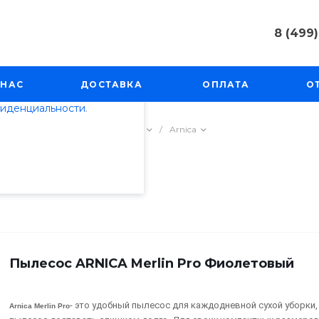
8 (499)
пециалистами и
8 (499) 50
айте. Продолжая
г. Москва, 
 НАС
ДОСТАВКА
ОПЛАТА
О
Косинская, 
 его использования.
фиденциальности
.
Пн-Пт: 9:00
info@techno
а
/
Пылесосы вертикальные
/
Arnica
Пылесос ARNICA Merlin Pro Фиолетовый
- это удобный пылесос для каждодневной сухой уборки
Arnica Merlin Pro