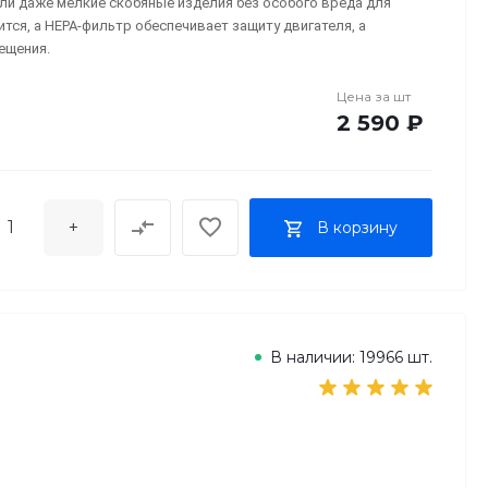
и даже мелкие скобяные изделия без особого вреда для
тся, а HEPA-фильтр обеспечивает защиту двигателя, а
ещения.
Цена за
шт
2 590 ₽
+
В корзину
В наличии: 19966 шт.