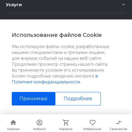
Услуги
Помощь
Использование файлов Cookie
Мы используем файлы cookie, разработанные
нашими специалистами и третьими лицами,
для анализа событий на нашем веб-сайте.
Мы в соц. сетях
Продолжая просмотр страниц нашего сайта,
вы принимаете условия его использования.
Более подробные сведения смотрите
в
Политике конфиденциальности
.
Принимаю
Подробнее
© 2026 Universe, Все права защищены
Главная
Главная
Кабинет
Кабинет
Корзина
Корзина
Избранные
Избранные
Сравнение
Сравнение