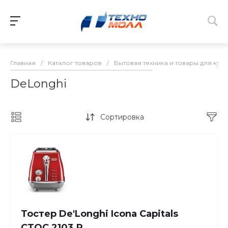
Главная
/
Каталог товаров
/
Бытовая техника и товары для кух
DeLonghi
Сортировка
Тостер De'Longhi Icona Capitals
CTOC 2103.R