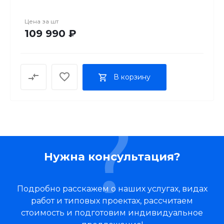
48 "
Диагональ экрана
Цена за
шт
122 см
109 990 ₽
Экран
48"/4K Ultra HD (3840x2160 Пикс)
Формат экрана
16:9
В корзину
Частота обновления
120 Гц
Нужна консультация?
Подробно расскажем о наших услугах, видах
работ и типовых проектах, рассчитаем
стоимость и подготовим индивидуальное