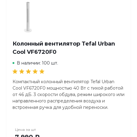
Колонный вентилятор Tefal Urban
Cool VF6720F0
В наличии: 100 шт.
Компактный колонный вентилятор Tefal Urban
Cool VF6720F0 мощностью 40 Вт с тихой работой
от 46 дБ. 3 скорости обдува, режим широкого или
направленного распределения воздуха и
встроенная ручка для удобной переноски.
Элегантный белый корпус, надежное
механическое управление и длинный сетевой
шнур 1,85 м. Идеальное решение для
Цена за
шт
комфортного микроклимата в спальне или офисе.
7 990 ₽