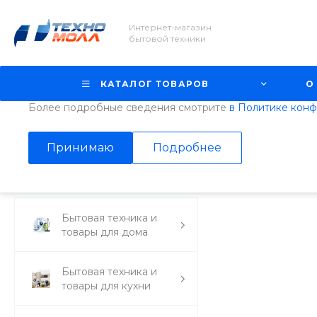
Интернет-магазин
Использование файлов Cookie
бытовой техники
Мы используем файлы cookie, разработанные нашими с
третьими лицами, для анализа событий на нашем веб-с
КАТАЛОГ ТОВАРОВ
О
просмотр страниц нашего сайта, вы принимаете условия
Более подробные сведения смотрите
в Политике кон
Главная
/
Каталог товаров
/
Бытовая техника и товары для кух
Принимаю
Подробнее
WMF
Бытовая техника и
товары для дома
Бытовая техника и
товары для кухни