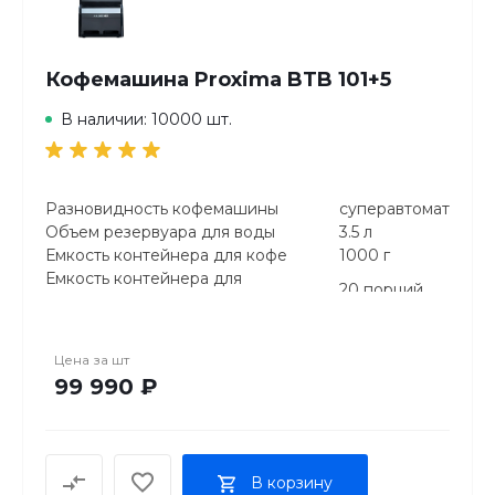
Кофемашина Proxima BTB 101+5
В наличии: 10000 шт.
Разновидность кофемашины
суперавтомат
Объем резервуара для воды
3.5 л
Емкость контейнера для кофе
1000 г
Емкость контейнера для
20 порций
отработанного кофе
Тип кофе
зерновой
Встроенная кофемолка
Цена за
шт
Помпа для подачи воды
99 990 ₽
Подключение к водопроводу
Тип нагревательного элемента
2 термоблока
Напряжение
220 В
Мощность
1.3 кВт
В корзину
Ширина
475 мм