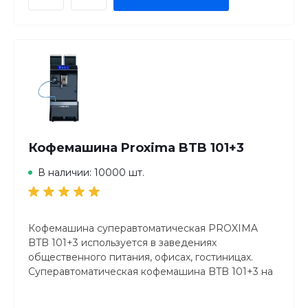
Глубина
251 мм
Высота
605 мм
Вес (без упаковки)
16.3 кг
Страна производства
Китай
Упаковка
Количество мест
1
Размеры
575x335x710 мм
Вес
20 кг
Кофемашина Proxima BTB 101+3
В наличии: 10000 шт.
Кофемашина суперавтоматическая PROXIMA
BTB 101+3 используется в заведениях
общественного питания, офисах, гостиницах.
Суперавтоматическая кофемашина BTB 101+3 на
«живом» молоке выделяется в линейке Lirika
бренда BTB Proxima цветной сенсорной панелью