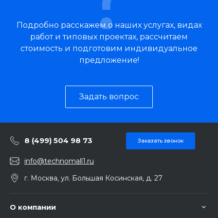
Дополнительные характеристики:
Количество мест
1
Рекомендуемая производительность: 100 чашек/
Размеры
575x335x710 мм
Подробно расскажем о наших услугах, видах
сутки Объем заварного устройства на порцию: от
Вес
21 кг
работ и типовых проектах, рассчитаем
9,5 до 13,5 г Высота диспенсера: от 88 до 135 мм
стоимость и подготовим индивидуальное
Диагональ дисплея: 5" Встроенный контейнер для
воды: 3,5 л Работа от бутыли/автономный бак/
предложение!
водопровод
Задать вопрос
8 (499) 504 98 73
Заказать звонок
info@technomall1.ru
г. Москва, ул. Большая Косинская, д. 27
О компании