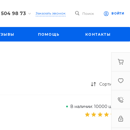
 504 98 73
Заказать звонок
Поиск
ВОЙТИ
4 98 73
ул. Большая
ТЗЫВЫ
ПОМОЩЬ
КОНТАКТЫ
д. 27
-19:00
mall1.ru
Сортировка
В наличии: 10000 шт.