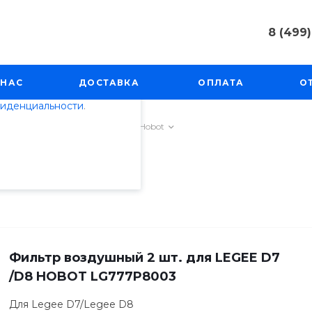
8 (499)
пециалистами и
8 (499) 50
айте. Продолжая
г. Москва, 
 НАС
ДОСТАВКА
ОПЛАТА
О
Косинская, 
 его использования.
фиденциальности
.
Пн-Пт: 9:00
info@techno
а
/
Пылесосы-роботы
/
Hobot
Фильтр воздушный 2 шт. для LEGEE D7
/D8 HOBOT LG777P8003
Для Legee D7/Legee D8