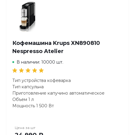
Кофемашина Krups XN890810
Nespresso Atelier
В наличии: 10000 шт.
Тип устройства кофеварка
Тип капсульна
Приготовление капучино автоматическое
Объем 1 л
Мощность 1 500 Вт
Давление помпы 19 бар
Тип используемого кофе капсулы
Тип напитка капучино, латте макиато, эспрессо,
Цена за
шт
лунго, ристретто
24 990 ₽