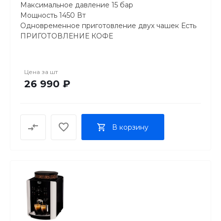
Максимальное давление 15 бар
Мощность 1450 Вт
Одновременное приготовление двух чашек Есть
ПРИГОТОВЛЕНИЕ КОФЕ
Эспрессо Есть
Капучино Ручное
Лунго Есть
Цена за
шт
УПРАВЛЕНИЕ И ДИСПЛЕЙ
26 990 ₽
Тип управления Механический
ВСТРОЕННАЯ КОФЕМОЛКА
Встроенная кофемолка Есть
Объем резервуара для зерен 260 г
В корзину
Регулировка степени помола Есть
Количество степеней помола 3
РЕЗЕРВУАР ДЛЯ ВОДЫ
Объем резервуара для воды 1.7 л
Съемный резервуар для воды Есть
РЕЗЕРВУАР ДЛЯ КАПЕЛЬ
Съемный резервуар для капель Есть
РЕЗЕРВУАР ДЛЯ ИСПОЛЬЗОВАННОГО КОФЕ
Емкость резервуара для использованного кофе 9