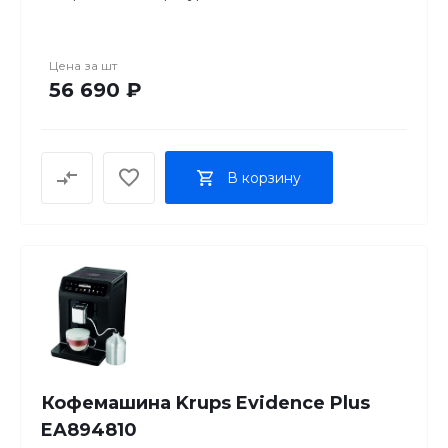
регулировка порции воды
приготовление капучино
настройка времени старта
Цена за
шт
отключение при неиспользовании
56 690 ₽
одновременная раздача на 2 чашки
дисплей
металлический корпус
В корзину
Кофемашина Krups Evidence Plus
EA894810