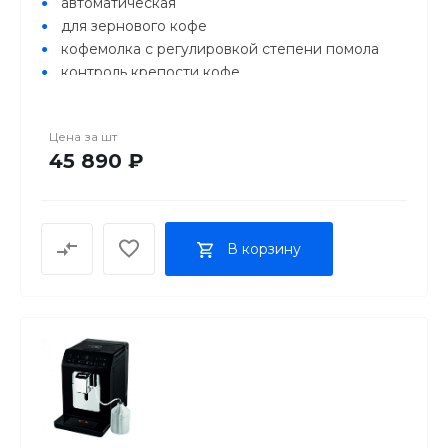
автоматическая
для зернового кофе
кофемолка с регулировкой степени помола
контроль крепости кофе
настройка температуры
регулировка порции воды
Цена за
шт
самоочистка от накипи
45 890 ₽
приготовление капучино
отключение при неиспользовании
одновременная раздача на 2 чашки
дисплей
В корзину
корпус из пластика