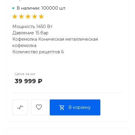
В наличии: 100000 шт.
Мощность 1450 Вт
Давление 15 бар
Кофемолка Коническая металлическая
кофемолка
Количество рецептов 6
Приготовление капучино Автоматическое
\Экран LCD дисплей
Автоматическая очистка Есть
Цена за
шт
Персонализация Любимые рецепты
39 999 ₽
Контейнер для зёрен 275 г
Съемный резервуар для воды Есть
Объем резервуара для воды 1.7 л
Регулировка степени помола Ручная (3 режима)
В корзину
Управление Электронное