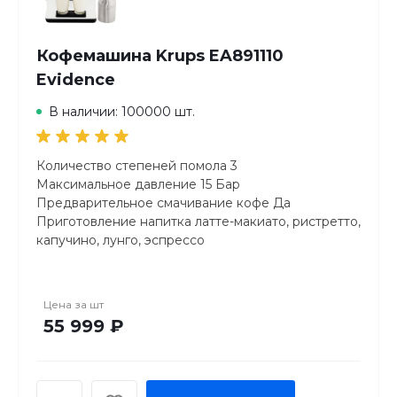
Автоматическая
Кофемашина Krups EA891110
Evidence
В наличии: 100000 шт.
Количество степеней помола 3
Максимальное давление 15 Бар
Предварительное смачивание кофе Да
Приготовление напитка латте-макиато, ристретто,
капучино, лунго, эспрессо
Способ приготовление капучино автомат.
Приготовление молочной пены
Контейнер для молока в комплекте
Цена за
шт
Резервуар для вспенивания молока Да
55 999 ₽
Система "быстрый пар" Да
Автоматический капучинатор Да
Трубка подачи пара Да
Регулировка положения трубки Да