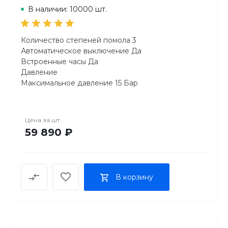
В наличии: 10000 шт.
Количество степеней помола 3
Автоматическое выключение Да
Встроенные часы Да
Давление
Максимальное давление 15 Бар
Температура воды
Подача горячей воды Да
Приготовление кофе
Цена за
шт
Предварительное смачивание кофе Да
59 890 ₽
Приготовление напитка латте-макиато, ристретто,
латте, лунго, флэт-уайт, эспрессо
Способ приготовление капучино автомат.
Приготовление молочной пены
В корзину
Контейнер для молока в комплекте
Система "быстрый пар" Да
Трубка подачи пара Да
Регулировка положения трубки Да
Съемный резервуар для молока Да