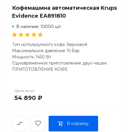
Кофемашина автоматическая Krups
Evidence EA891810
В наличии: 10000 шт.
Тип используемого кофе Зерновой
Максимальное давление 15 бар
Мощность 1450 Вт
Одновременное приготовление двух чашек
ПРИГОТОВЛЕНИЕ КОФЕ
Эспрессо Есть
Капучино Автоматическое
Лунго Есть
Цена за
шт
Латте Есть
54 890 ₽
Латте макиато Есть
Ристретто Есть
УПРАВЛЕНИЕ И ДИСПЛЕЙ
Тип управления Сенсорный
В корзину
Дисплей Есть
Тип дисплея Цифровой