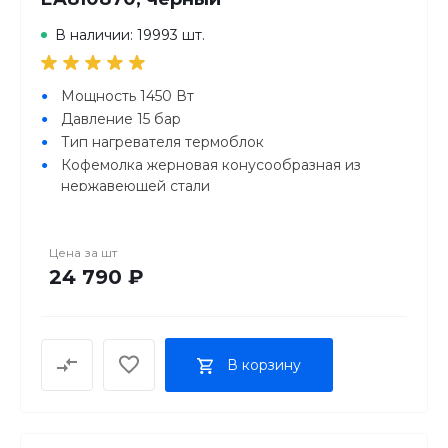
В наличии: 19993 шт.
Мощность 1450 Вт
Давление 15 бар
Тип нагревателя термоблок
Кофемолка жерновая конусообразная из
нержавеющей стали
Контейнер для зёрен 275 г
Съемный резервуар для воды есть
Цена за
шт
Объем резервуара для воды 1.8 л
24 790 ₽
Съемный поддон для жидкости есть
Материал корпуса пластик
В корзину