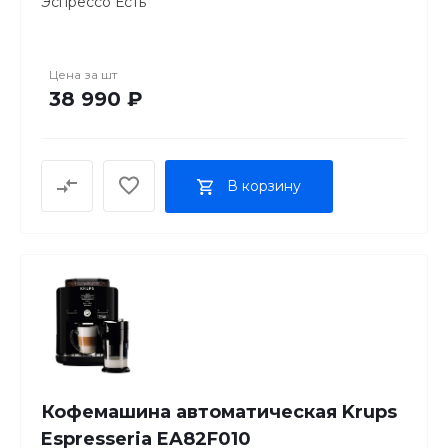
Эспрессо Есть
Капучино Есть
Лунго Есть Другие товары
ВСТРОЕННАЯ КОФЕМОЛКА
Цена за
шт
Встроенная кофемолка Есть
38 990 ₽
Объем резервуара для зерен 260 г
Регулировка степени помола Есть
РЕЗЕРВУАР ДЛЯ ВОДЫ
Объем резервуара для воды 2.3 л
В корзину
ПРИГОТОВЛЕНИЕ МОЛОЧНОЙ ПЕНЫ
Капучинатор Есть Другие товары
Тип капучинатора Автоматический
Кофемашина автоматическая Krups
Espresseria EA82F010