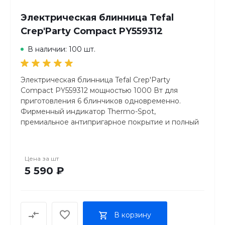
Электрическая блинница Tefal
Crep'Party Compact PY559312
В наличии: 100 шт.
Электрическая блинница Tefal Crep'Party
Compact PY559312 мощностью 1000 Вт для
приготовления 6 блинчиков одновременно.
Фирменный индикатор Thermo-Spot,
премиальное антипригарное покрытие и полный
комплект из 6 индивидуальных лопаток с
половником. Сделано во Франции. Идеальное
решение для семейных завтраков и детских
Цена за
шт
праздников.
5 590 ₽
В корзину