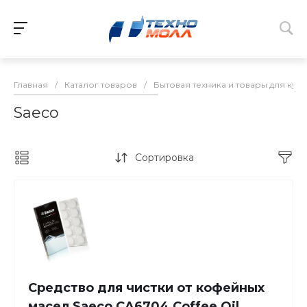
Главная
/
Каталог товаров
/
Бытовая техника и товары для кух
Saeco
Сортировка
Средство для чистки от кофейных
масел Saeco CA6704 Coffee Oil