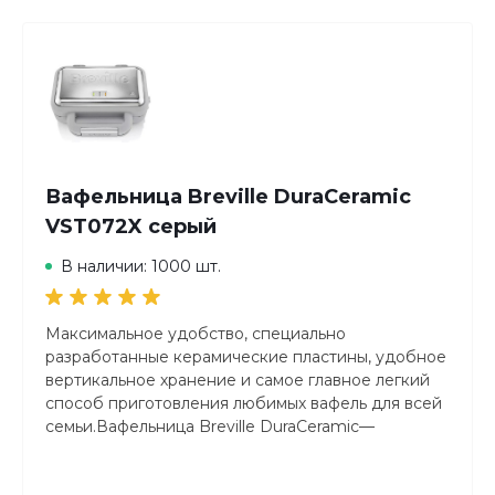
Штрих-код
антипригарное
4001797831026
Диаметр рабочей поверхности
Вес и габариты в упаковке
16 см
2.2 кг; 0.31x0.23x0.13 м
Управление
Управление
механическое
Регулировка температуры приготовления
да
Вафельница Breville DuraCeramic
Количество температурных режимов
VST072X серый
7
Количество режимов работы
В наличии: 1000 шт.
1
Режимы приготовления
вафли
Максимальное удобство, специально
Таймер
разработанные керамические пластины, удобное
нет
вертикальное хранение и самое главное легкий
Индикация
способ приготовления любимых вафель для всей
Индикация включения
семьи.Вафельница Breville DuraCeramic—
да
единственное устройство, которое вам нужно
Индикатор нагрева
для приготовления вкусных вафель.
да