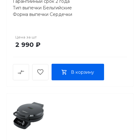
Гарантийный срок 2 года
Тип выпечки Бельгийские
Форма выпечки Сердечки
Порций за 1 закладку (шт) 4
Панель для выпечки
Антипригарное покрытие Да
Цена за
шт
Контрольная лампа питания Да
2 990 ₽
Контрольная лампа нагрева Да
Регулировка нагрева Нет
Звуковое оповещение о готовности Нет
Защита от перегрева Да
В корзину
Вертикальное хранение
Материал корпуса Пластик/Нержавеющая сталь
Цвет корпуса Чёрный/Нержавеющая сталь
Место хранения кабеля Да
Теплоизолированная ручка Да
Нескользящие ножки Да