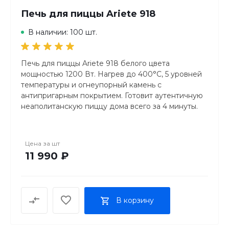
Печь для пиццы Ariete 918
Пластинки для сэндвичей глубокие и имеют
систему Cut & Seal, которая создает идеально
В наличии: 100 шт.
треугольные сэндвичи с начинкой, надежно
запечатанной внутри.
Печь для пиццы Ariete 918 белого цвета
Индикатор температуры гарантирует, что
мощностью 1200 Вт. Нагрев до 400°C, 5 уровней
устройство всегда достаточно горячее, чтобы
температуры и огнеупорный камень с
идеально приготовить сэндвичи, вафли и панини.
антипригарным покрытием. Готовит аутентичную
неаполитанскую пиццу дома всего за 4 минуты.
Кроме того, уборка после приготовления еды не
Таймер на 30 минут со звуковым сигналом и 2
займет много времени - съемные пластины можно
лопатки в комплекте.
мыть в посудомоечной машине, и устройство
Цена за
шт
легко чистить.
11 990 ₽
Тостер Breville 3-в-1, вафельница, пресс для
панини - VST098X
В корзину
Мощность 850 Вт
Тостер Breville 3-в-1, вафельница, пресс для