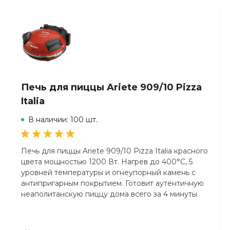
панини - VST098X
Вместимость 2 тоста
Идеальные закуски у вас дома
CUT & SEAL SYSTEM: Глубокие пластины
равномерно поджаривают хлеб, а начинка
Печь для пиццы Ariete 909/10 Pizza
надежно запечатывается внутри.
Italia
НАЧИНЕННЫЕ СЭНДВИЧИ: Регулируемая
В наличии: 100 шт.
высота крышки позволяет разместить множество
вкусных начинок для тостов и панини.
Печь для пиццы Ariete 909/10 Pizza Italia красного
ИНДИКАТОР ГОТОВНОСТИ: Гарантирует, что
цвета мощностью 1200 Вт. Нагрев до 400°C, 5
тостер всегда достаточно горячий, чтобы
уровней температуры и огнеупорный камень с
приготовить тосты, вафли и панини.
антипригарным покрытием. Готовит аутентичную
неаполитанскую пиццу дома всего за 4 минуты.
Удобство использования и легкость очистки
Таймер на 30 минут со звуковым сигналом и 2
деревянные лопатки в комплекте.
ИНТУИТИВНЫЕ ФУНКЦИИ: Стоит вертикально