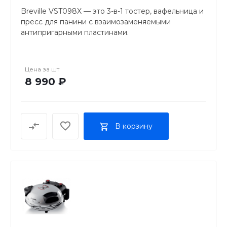
Breville VST098X — это 3-в-1 тостер, вафельница и
пресс для панини с взаимозаменяемыми
антипригарными пластинами.
Тостер и пресс для закусок Breville VST098X —
это устройство 3-в-1 с съемными пластинами,
Цена за
шт
которое позволяет готовить вкусные тосты с
8 990 ₽
глубокими начинками, воздушные вафли и
хрустящие панини.
Тостер Breville 3-в-1, вафельница, пресс для
В корзину
панини - VST098X
Тостер Breville 3-в-1, вафельница, пресс для
панини - VST098X
Бренд Breville
Приготовьте вкусные сэндвичи, воздушные вафли
и хрустящие панини с помощью устройства
Breville 3-в-1 Ultimate Snack Maker.