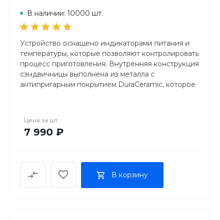
температуры (жёлтый).
керамическое
В наличии: 10000 шт.
Съёмные варочные поверхности.
Устройство оснащено индикаторами питания и
температуры, которые позволяют контролировать
процесс приготовления. Внутренняя конструкция
сэндвичницы выполнена из металла с
антипригарным покрытием DuraCeramic, которое
устойчиво к царапинам и долговечно.
Цена за
шт
Breville DuraCeramic VST071X имеет компактные
7 990 ₽
размеры (ширина 32 см, высота 10 см, длина 27,5
см) и вес всего 2,51 кг, что делает ее удобной для
хранения и переноски. В комплекте с
сэндвичницей идет ручка для переноски, а также
В корзину
отсек для хранения шнура.
Сэндвичница Breville DuraCeramic VST071X - это
надежный и функциональный помощник на вашей