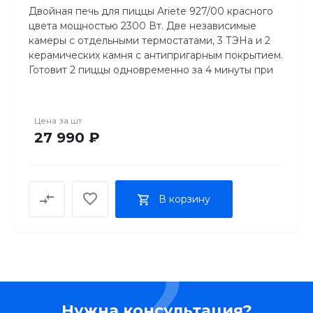
Двойная печь для пиццы Ariete 927/00 красного
Модель тостера VST098X
цвета мощностью 2300 Вт. Две независимые
камеры с отдельными термостатами, 3 ТЭНа и 2
2 антипригарные пластины для тостов
керамических камня с антипригарным покрытием.
Готовит 2 пиццы одновременно за 4 минуты при
2 антипригарные пластины для панини
400°C. 5 уровней температуры и 2 стальные
лопатки в комплекте.
2 антипригарные пластины для вафель
Цена за
шт
27 990 ₽
В корзину
Нужна консультация?