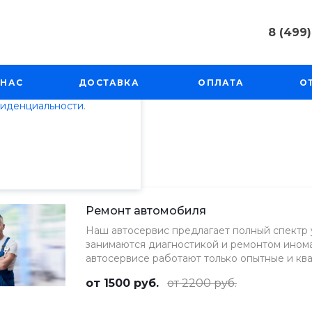
8 (499)
пециалистами и
8 (499) 50
айте. Продолжая
г. Москва, 
 НАС
ДОСТАВКА
ОПЛАТА
О
Косинская, 
 его использования.
фиденциальности
.
Пн-Пт: 9:00
info@techno
Ремонт автомобиля
Наш автосервис предлагает полный спектр 
занимаются диагностикой и ремонтом инома
автосервисе работают только опытные и кв
от 1500 руб.
от 2200 руб.