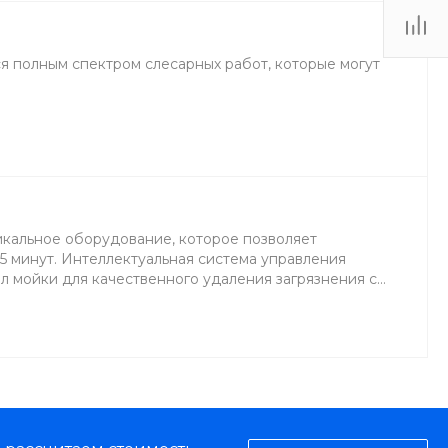
я полным спектром слесарных работ, которые могут
икальное оборудование, которое позволяет
15 минут. Интеллектуальная система управления
л мойки для качественного удаления загрязнения с
ние защитного воска. Защитный воск оберегает
шней среды.