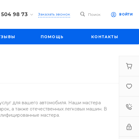
 504 98 73
Заказать звонок
Поиск
ВОЙТИ
4 98 73
ул. Большая
ТЗЫВЫ
ПОМОЩЬ
КОНТАКТЫ
д. 27
-19:00
mall1.ru
услуг для вашего автомобиля. Наши мастера
рок, а также отечественных легковых машин. В
алифицированные мастера.