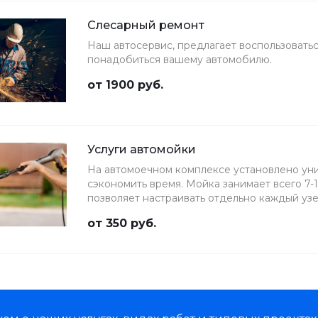
Слесарный ремонт
Наш автосервис, предлагает воспользоватьс
понадобиться вашему автомобилю.
от 1900 руб.
Услуги автомойки
На автомоечном комплексе установлено ун
сэкономить время. Мойка занимает всего 7-
позволяет настраивать отдельно каждый узе
кузова и колёс автомобиля, а также нанесе
от 350 руб.
автомобиль от коррозии и агрессивной вне