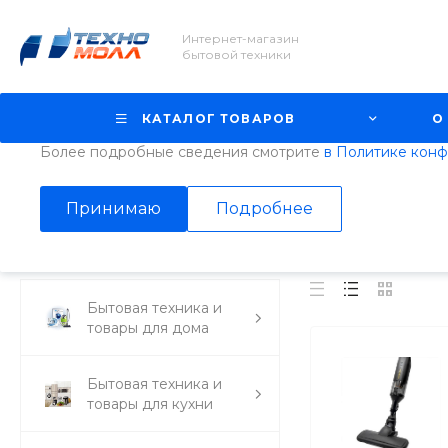
Интернет-магазин
Использование файлов Cookie
бытовой техники
Мы используем файлы cookie, разработанные нашими с
третьими лицами, для анализа событий на нашем веб-с
КАТАЛОГ ТОВАРОВ
О
просмотр страниц нашего сайта, вы принимаете условия
Более подробные сведения смотрите
в Политике кон
Главная
/
Каталог товаров
/
Бытовая техника и товары для дом
Принимаю
Подробнее
VTOMAN
Бытовая техника и
товары для дома
Бытовая техника и
товары для кухни