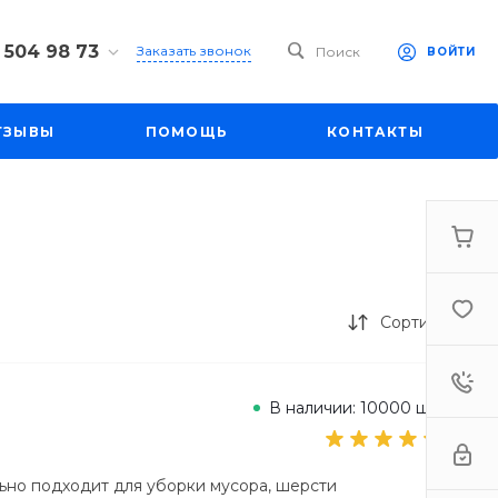
 504 98 73
Заказать звонок
Поиск
ВОЙТИ
4 98 73
ул. Большая
ТЗЫВЫ
ПОМОЩЬ
КОНТАКТЫ
д. 27
-19:00
mall1.ru
Сортировка
В наличии: 10000 шт.
льно подходит для уборки мусора, шерсти