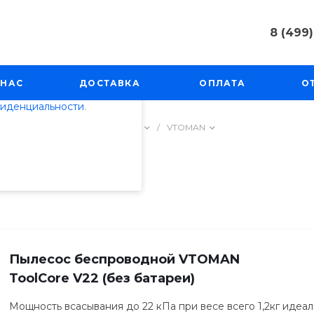
8 (499)
пециалистами и
8 (499) 50
айте. Продолжая
г. Москва, 
 НАС
ДОСТАВКА
ОПЛАТА
О
Косинская, 
 его использования.
фиденциальности
.
Пн-Пт: 9:00
info@techno
а
/
Пылесосы вертикальные
/
VTOMAN
Пылесос беспроводной VTOMAN
ToolCore V22 (без батареи)
Мощность всасывания до 22 кПа при весе всего 1,2кг идеа