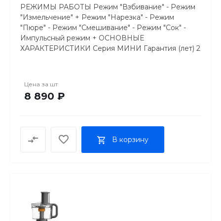
РЕЖИМЫ РАБОТЫ Режим "Взбивание" - Режим
"Измельчение" + Режим "Нарезка" - Режим
"Пюре" - Режим "Смешивание" - Режим "Сок" -
Импульсный режим + ОСНОВНЫЕ
ХАРАКТЕРИСТИКИ Серия МИНИ Гарантия (лет) 2
Производитель KitchenAid Объем чаши (л) 0.83
Плавный запуск двигателя + ДИЗАЙН И
МАТЕРИАЛЫ Материал чаши пластик Материал
Цена за
шт
корпуса пластик Цвет красный ПРОГРАММЫ И
8 890 ₽
ФУНКЦИИ Отверстие для ингредиентов +
Регулировка толщины нарезки - ИНДИКАЦИЯ
Индикация режима работы - УПРАВЛЕНИЕ
Переключатели механические Тип управления
В корзину
электронное Документация pdf Комбайн
кухонный мини 5KFC3516 ПИТАНИЕ Тип
двигателя постоянный ток ТЕХНИЧЕСКИЕ
ХАРАКТЕРИСТИКИ Количество скоростей 2
Мощность (Вт) 240 Макс. скорость вращения (об/
мин) 3450 Миним. скорость вращения (об/мин)
2450 КОМПЛЕКТАЦИЯ Венчик для взбивания -
Диск для нарезки картофеля-фри - Количество