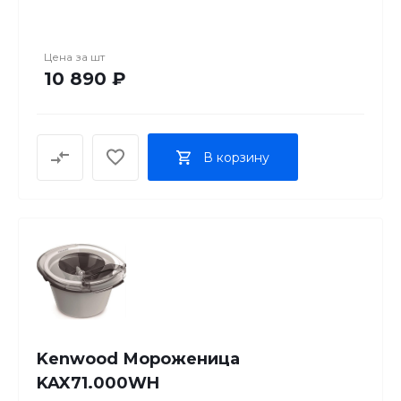
корзиночек для закусок. Хромированная сталь –
долговечна и надежна. Устройство идеально
дополнит вашу кухонную машину КитченЭйд и
Цена за
шт
станет лучшим помощником, который возьмет на
10 890 ₽
себя обязанности по приготовлению идеального
теста для пасты. С насадко-раскаткой вы
экономите 99% времени, ведь вручную получить
столь ровные и тонкие листы сложно – это под
В корзину
силу только профессионалу. Но KitchenAid с
легкостью берет на себя эти функции и готовит
для вас безупречные мучные изделия!
Использовать насадку можно с любой моделью
планетарного миксера от американского
производителя. Ее преимущество – целостность
конструкции и отсутствие пластиковых деталей.
Ширина пласта получается 14,5 см, а толщина – от
8 до 1 мм.
Kenwood Мороженица
KAX71.000WH