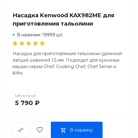
полностью разбирается, так что её легко мыть.
Для тщательной очистки фильтра в комплект
Насадка Kenwood KAX982ME для
входит специальная щёточка. Большинство
приготовления тальолини
элементов приспособления разрешается
помещать в посудомоечную машину. Подробные
В наличии: 19999 шт.
указания вы найдёте в прилагаемой инструкции.
Насадка для приготовления тальолини (длинной
лапши) шириной 1,5 мм. Подходит для кухонных
машин серии Chef, Cooking Chef, Chef Sense и
kMix.
Цена за
шт
5 790 ₽
В корзину