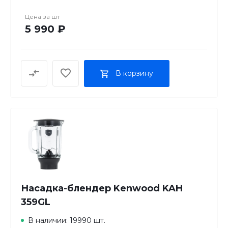
Совместимые модели
Kenwood Chef серии KVC, KVL; Kmix серия KMX
Цена за
шт
Назначение для приготовления колбас, для
5 990 ₽
приготовления фарша
Материал металл
Дополнительная информация в комплекте 3
решетки: с большими отверстиями 8 мм ; со
В корзину
средними отверстиями 4.5 мм; с маленькими
отверстиями 3 мм
Насадка-блендер Kenwood KAH
359GL
В наличии: 19990 шт.