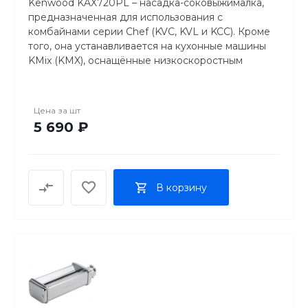
Kenwood KAX720PL – насадка-соковыжималка,
предназначенная для использования с
комбайнами серии Chef (KVC, KVL и KCC). Кроме
того, она устанавливается на кухонные машины
KMix (KMX), оснащённые низкоскоростным
гнездом для подключения.
СПЛОШНАЯ ПОЛЬЗА
Цена за
шт
Вы сможете перерабатывать фрукты, ягоды и
5 690 ₽
овощи. Отжим производится при помощи шнека.
Медленное сжимание исключает нагрев
продуктов и позволяет максимально сохранить
содержащиеся в соке витамины и
В корзину
микроэлементы. За безопасность отвечает
толкатель, который предотвратит случайное
касание движущихся деталей устройства.
ВСЁ ПРОДУМАНО
Мякоть отбрасывается автоматически, сок
поступает в кувшин через носик, снабжённый
противокапельной системой. Это поможет
поддерживать столешницу в чистоте. Насадка