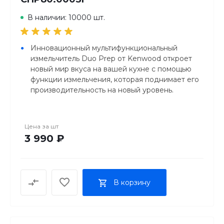
В наличии: 10000 шт.
Инновационный мультифункциональный
измельчитель Duo Prep от Kenwood откроет
новый мир вкуса на вашей кухне с помощью
функции измельчения, которая поднимает его
производительность на новый уровень.
Специальная чаша и лезвия кофемолки из
нержавеющей стали в сочетании с высокой
скоростью вращения соответствуют
Цена за
шт
производительности автономной кофемолки и
3 990 ₽
позволяют справляться с жесткими специями.
Супер острые лезвия гарантируют идеальное
измельчения, а добавлять масло и жидкость по
мере обработки вы можете не снимая крышки.
В корзину