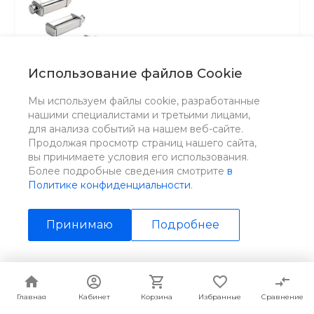
Использование файлов Cookie
Kenwood Набор насадок для пасты
Мы используем файлы cookie, разработанные
Max980ME
нашими специалистами и третьими лицами,
для анализа событий на нашем веб-сайте.
В наличии: 19996 шт.
Продолжая просмотр страниц нашего сайта,
вы принимаете условия его использования.
Более подробные сведения смотрите
в
Модель MAX980ME
Политике конфиденциальности
.
Комплектация: 3 насадки: насадка для раскатки
теста, насадка для приготовления фетучини
KAX981ME (6.5 мм), насадка для спагетти
Принимаю
Подробнее
KAX984ME (2 мм), гарантийный талон, инструкция
Гарантия 2года
Вес нетто, 3,354кг
Материал корпуса нержавеющая сталь
Цена за
шт
14 890 ₽
Главная
Главная
Кабинет
Кабинет
Корзина
Корзина
Избранные
Избранные
Сравнение
Сравнение