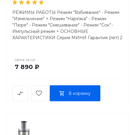
регулировки толщины - Футляр для хранения -
Лопатка для очистки - ДОПОЛНИТЕЛЬНАЯ
РЕЖИМЫ РАБОТЫ Режим "Взбивание" - Режим
ИНФОРМАЦИЯ Длина кабеля (м) 0.75 Тип товара
"Измельчение" + Режим "Нарезка" - Режим
Кухонный комбайн ГАБАРИТЫ И ВЕС Вес (кг) 1.2
"Пюре" - Режим "Смешивание" - Режим "Сок" -
Размеры упаковки ВхШхГ (см) 24.5 x 17.2 x 17.2 Вес
Импульсный режим + ОСНОВНЫЕ
брутто (кг) 1.5 Габариты ВхШхГ (см) 22.2 x 17.8 x
ХАРАКТЕРИСТИКИ Серия МИНИ Гарантия (лет) 2
14.3
Производитель KitchenAid Объем чаши (л) 0.83
Плавный запуск двигателя + ДИЗАЙН И
МАТЕРИАЛЫ Материал чаши пластик Материал
Цена за
шт
корпуса пластик Цвет красный ПРОГРАММЫ И
7 890 ₽
ФУНКЦИИ Отверстие для ингредиентов +
Регулировка толщины нарезки - ИНДИКАЦИЯ
Индикация режима работы - УПРАВЛЕНИЕ
Переключатели механические Тип управления
В корзину
электронное Документация pdf Комбайн
кухонный мини 5KFC3516 ПИТАНИЕ Тип
двигателя постоянный ток ТЕХНИЧЕСКИЕ
ХАРАКТЕРИСТИКИ Количество скоростей 2
Мощность (Вт) 240 Макс. скорость вращения (об/
мин) 3450 Миним. скорость вращения (об/мин)
2450 КОМПЛЕКТАЦИЯ Венчик для взбивания -