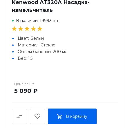
Kenwood AT320A Насадка-
Прозрачный
измельчитель
Комплектация
1 съемный нож, две емкости объемом 600 мм,
В наличии: 19993 шт.
выполненных из пластика Tritan, две крышки,
инструкция, гарантийный талон
Габариты (ВхШхГ)
Цвет: Белый
23.8/12/23.6
Материал: Стекло
Объем баночки: 200 мл
Вес: 1.5
Цена за
шт
5 090 ₽
В корзину