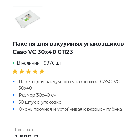
Пакеты для вакуумных упаковщиков
Caso VC 30х40 01123
В наличии: 19976 шт.
Пакеты для вакуумного упаковщика CASO VC
30х40
Размер 30х40 см
50 штук в упаковке
Очень прочная и устойчивая к разрыву плёнка
толщиной 150 мкм
Рифлёная структура пакета для создания
вакуума
Цена за
шт
1 690 ₽
Крепкий и надёжный шов