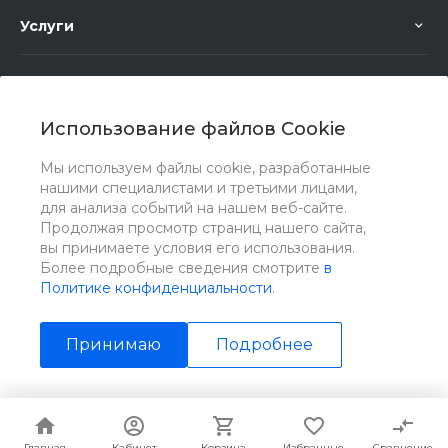
Услуги
Помощь
Использование файлов Cookie
Мы используем файлы cookie, разработанные
нашими специалистами и третьими лицами,
для анализа событий на нашем веб-сайте.
Мы в соц. сетях
Продолжая просмотр страниц нашего сайта,
вы принимаете условия его использования.
Более подробные сведения смотрите
в
Политике конфиденциальности
.
Принимаю
Подробнее
© 2026 Universe, Все права защищены
Главная
Главная
Кабинет
Кабинет
Корзина
Корзина
Избранные
Избранные
Сравнение
Сравнение