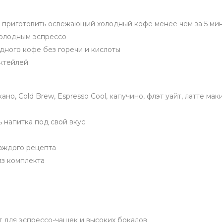
т приготовить освежающий холодный кофе менее чем за 5 ми
холодным эспрессо
дного кофе без горечи и кислоты
ктейлей
о, Cold Brew, Espresso Cool, капучино, флэт уайт, латте мак
 напитка под свой вкус
аждого рецепта
из комплекта
т для эспрессо-чашек и высоких бокалов