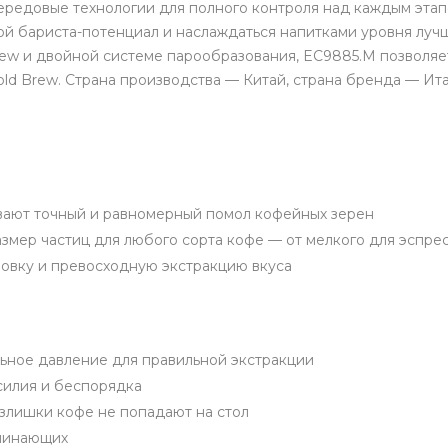
ередовые технологии для полного контроля над каждым этап
вой бариста-потенциал и наслаждаться напитками уровня луч
ew и двойной системе парообразования, EC9885.M позволяет
ld Brew. Страна производства — Китай, страна бренда — Ита
ают точный и равномерный помол кофейных зерен
змер частиц для любого сорта кофе — от мелкого для эспре
ровку и превосходную экстракцию вкуса
ьное давление для правильной экстракции
силия и беспорядка
излишки кофе не попадают на стол
ачинающих