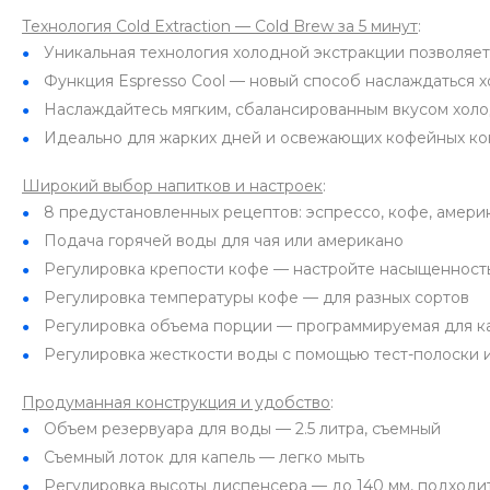
Технология Cold Extraction — Cold Brew за 5 минут
:
Уникальная технология холодной экстракции позволяе
Функция Espresso Cool — новый способ наслаждаться 
Наслаждайтесь мягким, сбалансированным вкусом холо
Идеально для жарких дней и освежающих кофейных ко
Широкий выбор напитков и настроек
:
8 предустановленных рецептов: эспрессо, кофе, американ
Подача горячей воды для чая или американо
Регулировка крепости кофе — настройте насыщенность
Регулировка температуры кофе — для разных сортов
Регулировка объема порции — программируемая для к
Регулировка жесткости воды с помощью тест-полоски 
Продуманная конструкция и удобство
:
Объем резервуара для воды — 2.5 литра, съемный
Съемный лоток для капель — легко мыть
Регулировка высоты диспенсера — до 140 мм, подходи